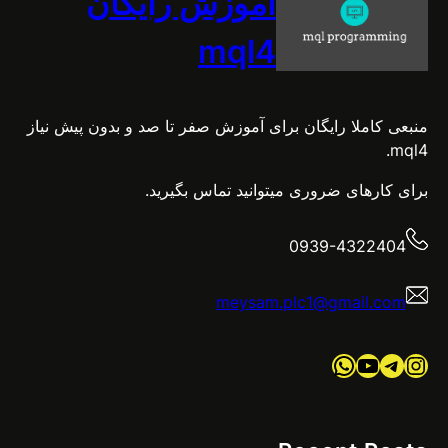
آموزش رایگان
mql4
منبعی کاملا رایگان برای آموزش صفر تا صد و بدون پیش نیاز
mql4.
برای کارهای ضروری میتوانید تماس بگیرید.
0939-4322404
meysam.plc1@gmail.com
اینستاگرم
تلگرام
یوتیوب
واتس‌اپ