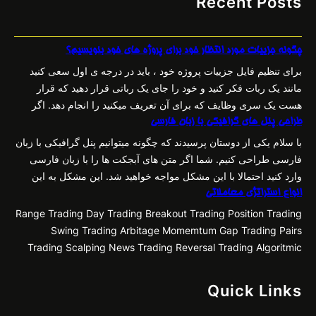
Recent Posts
چگونه جزییات مورد انتظار خود برای پروژه های خود بنویسیم؟
برای تنظیم فایل جزییات پروژه خود ، باید در درجه ی اول سعی کنید
مانند یک ربات فکر کنید و خود را جای یک رباتی قرار دهید که قرار
هست یک سری وظایف که برای آن تعریف میکنید را انجام دهد. اگر
پروژه، اندیکاتور باشد،قرار هست طبق یک سری محاسباتی که انجام
طراحی پنل های گرافیکی با زبان فارسی
میشود، خطوط و…
با سلام یکی از دوستان پرسیدند که چگونه میتوانیم پنل گرافیکی با زبان
فارسی طراحی کنیم. شما اگر متن های آبجکت ها را با زبان فارسی
وارد کنید احتمالا با این مشکل مواجه خواهید شد. این مشکل به این
دلیل ایجاد میشود که فونت فارسی مد نظر روی متن ها ست نمیشوند و
انواع استراتژی معاملاتی
ما باید…
Range Trading Day Trading Breakout Trading Position Trading
Swing Trading Arbitage Momemtum Gap Trading Pairs
Trading Scalping News Trading Reversal Trading Algoritmic
Trading
…………………………………………………………………………………………
Quick Links
……………………………………………………. Range Trading (استراتژی
محدوده رنج) یک استراتژی است که به دنبال سود بردن از نمادی است