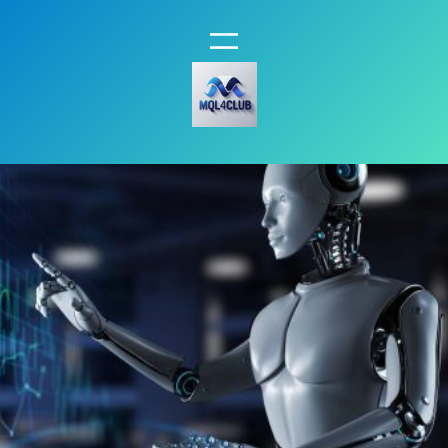
فتن
ه
حتوا